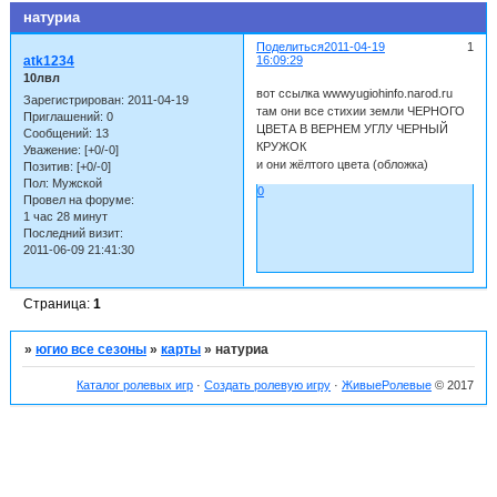
натуриа
Поделиться
2011-04-19
1
atk1234
16:09:29
10лвл
вот ссылка wwwyugiohinfo.narod.ru
Зарегистрирован
: 2011-04-19
там они все стихии земли ЧЕРНОГО
Приглашений:
0
ЦВЕТА В ВЕРНЕМ УГЛУ ЧЕРНЫЙ
Сообщений:
13
КРУЖОК
Уважение:
[+0/-0]
и они жёлтого цвета (обложка)
Позитив:
[+0/-0]
Пол:
Мужской
0
Провел на форуме:
1 час 28 минут
Последний визит:
2011-06-09 21:41:30
Страница:
1
»
югио все сезоны
»
карты
»
натуриа
Каталог ролевых игр
·
Создать ролевую игру
·
ЖивыеРолевые
© 2017